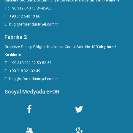
Başkent Org.San.Böl.Cumhuriyet Blv.No:6 Maliköy
Sincan / Ankara
T : +90 312 640 13 84-85-86
F : +90 312 640 13 86
E :
bilgi@eforendustriyel.com.tr
Fabrika 2
Organize Sanayi Bölgesi Kızılırmak Cad. 4.Sok. No:10
Yahşihan /
Kırıkkale
T : +90 318 321 32 50-52-53
F : +90 318 321 32 49
E :
bilgi@eforendustriyel.com.tr
Sosyal Medyada EFOR