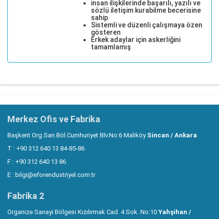
insan ilişkilerinde başarılı, yazılı ve
sözlü iletişim kurabilme becerisine
sahip
Sistemli ve düzenli çalışmaya özen
gösteren
Erkek adaylar için askerliğini
tamamlamış
Merkez Ofis ve Fabrika
Başkent Org.San.Böl.Cumhuriyet Blv.No:6 Maliköy
Sincan / Ankara
T : +90 312 640 13 84-85-86
F : +90 312 640 13 86
E :
bilgi@eforendustriyel.com.tr
Fabrika 2
Organize Sanayi Bölgesi Kızılırmak Cad. 4.Sok. No:10
Yahşihan /