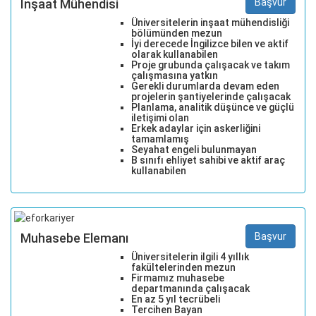
İnşaat Mühendisi
Başvur
Üniversitelerin inşaat mühendisliği
bölümünden mezun
İyi derecede İngilizce bilen ve aktif
olarak kullanabilen
Proje grubunda çalışacak ve takım
çalışmasına yatkın
Gerekli durumlarda devam eden
projelerin şantiyelerinde çalışacak
Planlama, analitik düşünce ve güçlü
iletişimi olan
Erkek adaylar için askerliğini
tamamlamış
Seyahat engeli bulunmayan
B sınıfı ehliyet sahibi ve aktif araç
kullanabilen
Muhasebe Elemanı
Başvur
Üniversitelerin ilgili 4 yıllık
fakültelerinden mezun
Firmamız muhasebe
departmanında çalışacak
En az 5 yıl tecrübeli
Tercihen Bayan