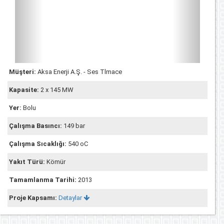
Müşteri:
Aksa Enerji A.Ş. - Ses Tlmace
Kapasite:
2 x 145 MW
Yer:
Bolu
Çalışma Basıncı:
149 bar
Çalışma Sıcaklığı:
540 oC
Yakıt Türü:
Kömür
Tamamlanma Tarihi:
2013
Proje Kapsamı:
Detaylar