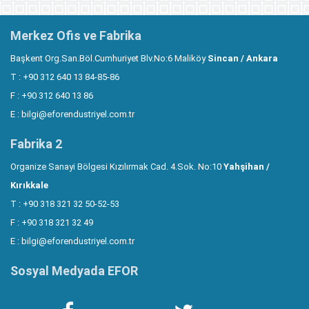
Merkez Ofis ve Fabrika
Başkent Org.San.Böl.Cumhuriyet Blv.No:6 Maliköy
Sincan / Ankara
T : +90 312 640 13 84-85-86
F : +90 312 640 13 86
E :
bilgi@eforendustriyel.com.tr
Fabrika 2
Organize Sanayi Bölgesi Kızılırmak Cad. 4.Sok. No:10
Yahşihan /
Kırıkkale
T : +90 318 321 32 50-52-53
F : +90 318 321 32 49
E :
bilgi@eforendustriyel.com.tr
Sosyal Medyada EFOR