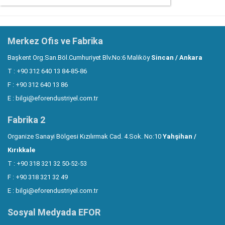
Merkez Ofis ve Fabrika
Başkent Org.San.Böl.Cumhuriyet Blv.No:6 Maliköy
Sincan / Ankara
T : +90 312 640 13 84-85-86
F : +90 312 640 13 86
E :
bilgi@eforendustriyel.com.tr
Fabrika 2
Organize Sanayi Bölgesi Kızılırmak Cad. 4.Sok. No:10
Yahşihan /
Kırıkkale
T : +90 318 321 32 50-52-53
F : +90 318 321 32 49
E :
bilgi@eforendustriyel.com.tr
Sosyal Medyada EFOR