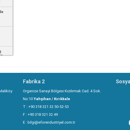
.
de
ş
ve
al
Fabrika 2
Sosya
Maliköy
Organize Sanayi Bölgesi Kızılırmak Cad. 4.Sok.
No:10
Yahşihan / Kırıkkale
T : +90 318 321 32 50-52-53
ise
F : +90 318 321 32 49
E :
bilgi@eforendustriyel.com.tr