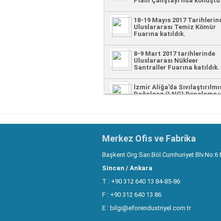
Planı Çalıştayı’nda konuştu
18-19 Mayıs 2017 Tarihlerin
Uluslararası Temiz Kömür
Fuarına katıldık.
8-9 Mart 2017 tarihlerinde
Uluslararası Nükleer
Santraller Fuarına katıldık.
İzmir Aliğa’da Sıvılaştırılmı
Doğalgaz (LNG) Depolama 
Gazlaştırma Terminali
SOMA–KOLİN Termik Santr
montajını da EFOR
gerçekleştiriyor.
Merkez Ofis ve Fabrika
“Müşteri Memnuniyet
Başkent Org.San.Böl.Cumhuriyet Blv.No:6 
Anketimiz” artık ON-LINE
Sincan / Ankara
Başkent OSB deki fabrika
T : +90 312 640 13 84-85-86
inşaatlarımız tamamlandı,
F : +90 312 640 13 86
Kazan daki yeni fabrikamız 
önümüzdeki aylarda
E :
bilgi@eforendustriyel.com.tr
tamamlanacak.