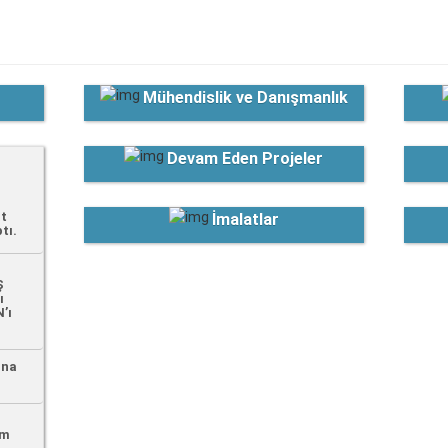
Mühendislik ve Danışmanlık
Devam Eden Projeler
at
İmalatlar
tı.
Ş
ı
’ı
una
em