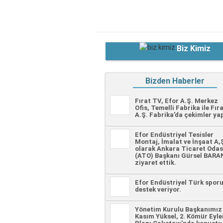
Biz Kimiz
Bizden Haberler
Fırat TV, Efor A.Ş. Merkez
Ofis, Temelli Fabrika ile Fır
A.Ş. Fabrika’da çekimler yap
Efor Endüstriyel Tesisler
Montaj, İmalat ve İnşaat A,
olarak Ankara Ticaret Odas
(ATO) Başkanı Gürsel BARAN
ziyaret ettik.
Efor Endüstriyel Türk spor
destek veriyor.
Yönetim Kurulu Başkanımız
Kasım Yüksel, 2. Kömür Eyl