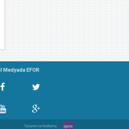
x
l Medyada EFOR
Tasarım ve Kodlama