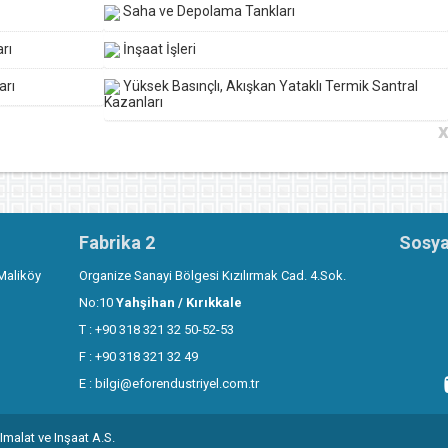
Saha ve Depolama Tankları
rı
İnşaat İşleri
arı
Yüksek Basınçlı, Akışkan Yataklı Termik Santral
Kazanları
Fabrika 2
Sosya
Maliköy
Organize Sanayi Bölgesi Kızılırmak Cad. 4.Sok.
No:10
Yahşihan / Kırıkkale
T : +90 318 321 32 50-52-53
F : +90 318 321 32 49
E :
bilgi@eforendustriyel.com.tr
Imalat ve Inşaat A.S.