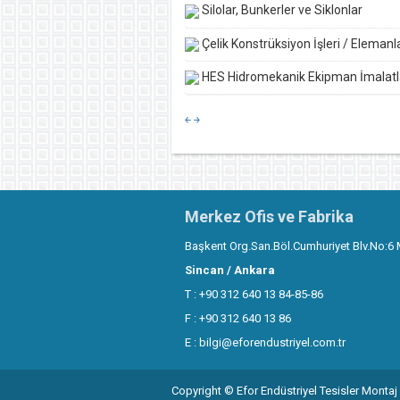
Silolar, Bunkerler ve Siklonlar
Çelik Konstrüksiyon İşleri / Elemanla
HES Hidromekanik Ekipman İmalatl
￩
￫
Merkez Ofis ve Fabrika
Başkent Org.San.Böl.Cumhuriyet Blv.No:6 
Sincan / Ankara
T : +90 312 640 13 84-85-86
F : +90 312 640 13 86
E :
bilgi@eforendustriyel.com.tr
Copyright © Efor Endüstriyel Tesisler Montaj 