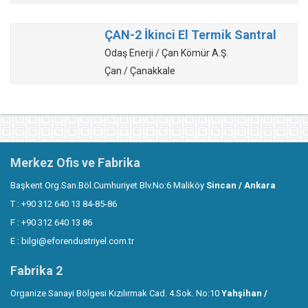
ÇAN-2 İkinci El Termik Santral
Odaş Enerji / Çan Kömür A.Ş.
Çan / Çanakkale
Merkez Ofis ve Fabrika
Başkent Org.San.Böl.Cumhuriyet Blv.No:6 Maliköy
Sincan / Ankara
T : +90 312 640 13 84-85-86
F : +90 312 640 13 86
E :
bilgi@eforendustriyel.com.tr
Fabrika 2
Organize Sanayi Bölgesi Kızılırmak Cad. 4.Sok. No:10
Yahşihan /