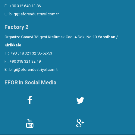
F : +90 312 640 13 86
E :
bilgi@eforendustriyel.com.tr
Factory 2
Organize Sanayi Bölgesi Kizilirmak Cad. 4.Sok. No:10
Yahsihan /
Kirikkale
T : +90 318 321 32 50-52-53
F : +90 318 321 32 49
E :
bilgi@eforendustriyel.com.tr
EFOR in Social Media