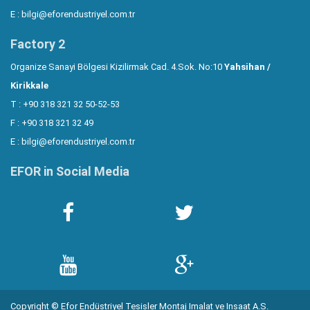
E :
bilgi@eforendustriyel.com.tr
Factory 2
Organize Sanayi Bölgesi Kizilirmak Cad. 4.Sok. No:10
Yahsihan /
Kirikkale
T : +90 318 321 32 50-52-53
F : +90 318 321 32 49
E :
bilgi@eforendustriyel.com.tr
EFOR in Social Media
Copyright © Efor Endüstriyel Tesisler Montaj Imalat ve Insaat A.S.