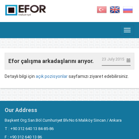
23 July 2015
Efor çalışma arkadaşlarını arıyor.
Detaylı bilgi için
açık pozisyonlar
sayfamızı ziyaret edebilirsiniz.
Our Address
Başkent Org.San.Böl.Cumhuriyet Blv.No:6 Malıköy Sincan / Ankara
T : +90 312 640 13 84-85-86
F : +90 312 640 13 86